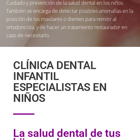
Cuidado y prevención de la salud dental en los niños.
También se encarga de detectar posibles anomalías en la
posición de los maxilares o dientes para remitir al
ortodoncista, y de hacer un tratamiento restaurador en
caso de necesitarlo.
CLÍNICA DENTAL
INFANTIL
ESPECIALISTAS EN
NIÑOS
La salud dental de tus