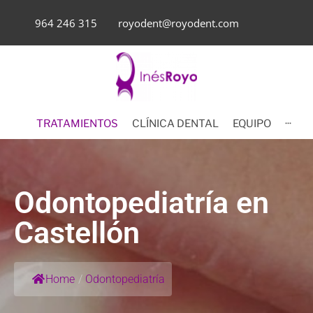
964 246 315
royodent@royodent.com
TRATAMIENTOS
CLÍNICA DENTAL
EQUIPO
···
Odontopediatría en
Castellón
Home
/
Odontopediatría